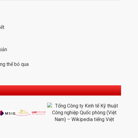
ết
giản
ng thể bỏ qua