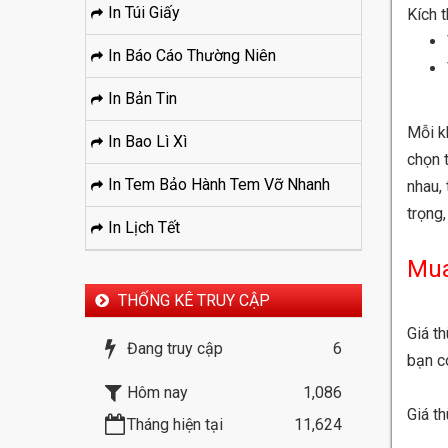
In Túi Giấy
Kích 
In Báo Cáo Thường Niên
In Bản Tin
Mỗi k
In Bao Lì Xì
chọn 
In Tem Bảo Hành Tem Vỡ Nhanh
nhau,
trọng
In Lịch Tết
Mua
THỐNG KÊ TRUY CẬP
Giá t
Đang truy cập
6
bạn c
Hôm nay
1,086
Giá th
Tháng hiện tại
11,624