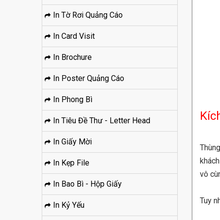
In Tờ Rơi Quảng Cáo
In Card Visit
In Brochure
In Poster Quảng Cáo
In Phong Bì
Kíc
In Tiêu Đề Thư - Letter Head
In Giấy Mời
Thùng
khách
In Kẹp File
vô cùn
In Bao Bì - Hộp Giấy
Tuy n
In Kỷ Yếu