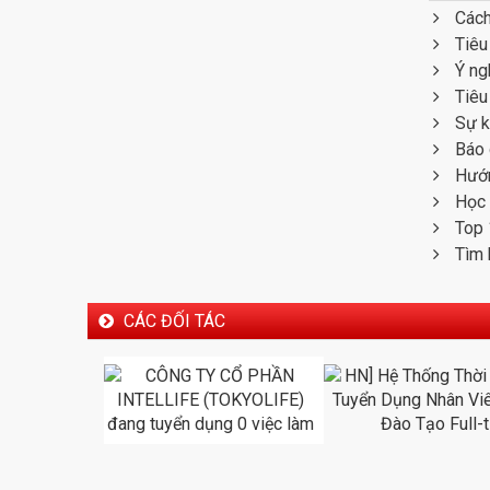
Cách
Tiêu
Ý ng
Tiêu
Sự k
Báo 
Hướn
Học 
Top 
Tìm 
CÁC ĐỐI TÁC