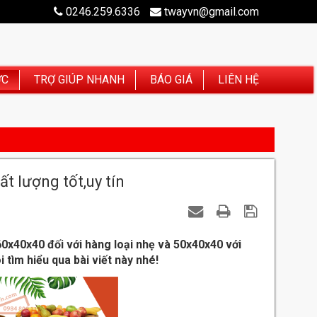
0246.259.6336
twayvn@gmail.com
ỨC
TRỢ GIÚP NHANH
BÁO GIÁ
LIÊN HỆ
t lượng tốt,uy tín
0x40x40 đối với hàng loại nhẹ và 50x40x40 với
 tìm hiểu qua bài viết này nhé!