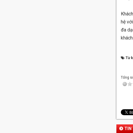
Khách
hệ vớ
đa dạ
khách 
Từ 
Tổng số
TIN