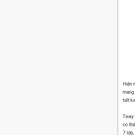
Hiện 
mang l
tiết 
Tway 
có thể
7 lớp,