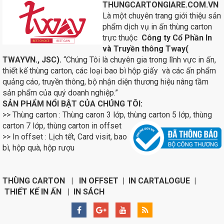
THUNGCARTONGIARE.COM.VN
Là một chuyên trang giới thiệu sản
phẩm dịch vụ in ấn thùng carton
trực thuộc
Công ty Cổ Phần In
và Truyền thông Tway(
TWAYVN., JSC).
“Chúng Tôi là chuyên gia trong lĩnh vực in ấn,
thiết kế thùng carton, các loại bao bì hộp giấy và các ấn phẩm
quảng cáo, truyền thông, bộ nhận diện thương hiệu nâng tầm
sản phẩm của quý doanh nghiệp.”
SẢN PHẨM NỔI BẬT CỦA CHÚNG TÔI:
>> Thùng carton : Thùng caron 3 lớp, thùng carton 5 lớp, thùng
carton 7 lớp, thùng carton in
offset
>> In offset : Lịch tết, Card visit, bao
bì, hộp quà, hộp rượu
THÙNG CARTON | IN OFFSET | IN CARTALOGUE |
THIẾT KẾ IN ẤN | IN SÁCH