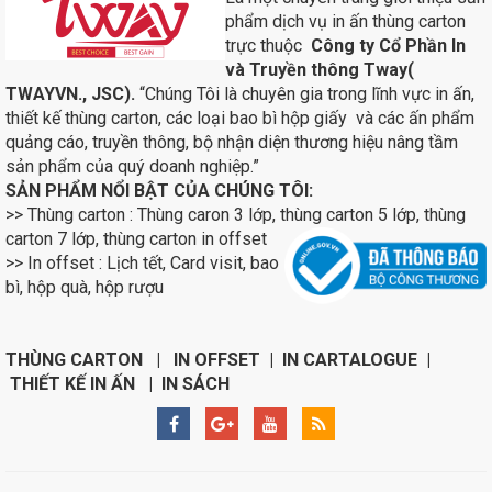
phẩm dịch vụ in ấn thùng carton
trực thuộc
Công ty Cổ Phần In
và Truyền thông Tway(
TWAYVN., JSC).
“Chúng Tôi là chuyên gia trong lĩnh vực in ấn,
thiết kế thùng carton, các loại bao bì hộp giấy và các ấn phẩm
quảng cáo, truyền thông, bộ nhận diện thương hiệu nâng tầm
sản phẩm của quý doanh nghiệp.”
SẢN PHẨM NỔI BẬT CỦA CHÚNG TÔI:
>> Thùng carton : Thùng caron 3 lớp, thùng carton 5 lớp, thùng
carton 7 lớp, thùng carton in
offset
>> In offset : Lịch tết, Card visit, bao
bì, hộp quà, hộp rượu
THÙNG CARTON | IN OFFSET | IN CARTALOGUE |
THIẾT KẾ IN ẤN | IN SÁCH