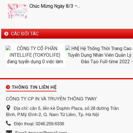
Chúc Mừng Ngày 8/3 –...
CÁC ĐỐI TÁC
THÔNG TIN LIÊN HỆ
CÔNG TY CP IN VÀ TRUYỀN THÔNG TWAY
Địa chỉ:
căn 5, liền kề Dophin Plaza, số 28 đường Trần
Bình, P.Mỹ Đình 2, Q. Nam Từ Liêm, Tp. Hà Nội
Điện thoại:
0246.259.6336
Email:
twayvn@gmail.com