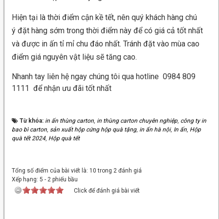
Hiện tại là thời điểm cận kề tết, nên quý khách hàng chú
ý đặt hàng sớm trong thời điểm này để có giá cả tốt nhất
và được in ấn tỉ mỉ chu đáo nhất. Tránh đặt vào mùa cao
điểm giá nguyên vật liệu sẽ tăng cao.
Nhanh tay liên hệ ngay chúng tôi qua hotline 0984 809
1111 để nhận ưu đãi tốt nhất
Từ khóa:
in ấn thùng carton
,
in thùng carton chuyên nghiệp
,
công ty in
bao bì carton
,
sản xuất hộp cứng hộp quà tặng
,
in ấn hà nội
,
In ấn
,
Hộp
quà tết 2024
,
Hộp quà tết
Tổng số điểm của bài viết là: 10 trong 2 đánh giá
Xếp hạng:
5
-
2
phiếu bầu
Click để đánh giá bài viết