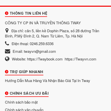
THÔNG TIN LIÊN HỆ
CÔNG TY CP IN VÀ TRUYỀN THÔNG TWAY
Địa chỉ:
căn 5, liền kề Dophin Plaza, số 28 đường Trần
Bình, P.Mỹ Đình 2, Q. Nam Từ Liêm, Tp. Hà Nội
Điện thoại:
0246.259.6336
Email:
twayvn@gmail.com
Website:
https://Twaybook.com
https://Twayvn.com
TRỢ GIÚP NHANH
Hướng Dẫn Mua Hàng Và Nhận Báo Giá Tại In Tway
CHÍNH SÁCH ƯU ĐÃI
Chính sách bảo mật
Chính sách vận chuyển