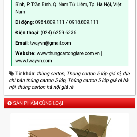
Bình, P. Trần Bình, Q. Nam Từ Liêm, Tp. Hà Nội, Việt
Nam
Di động:
0984.809.111 / 0918.809.111
Điện thoại:
(024) 6259 6336
Email:
twayvn@gmail.com
Website:
www.thungcartongiare.com.vn
|
www.twayvn.com
Từ khóa:
thùng carton
,
Thùng carton 5 lớp giá rẻ
,
địa
chỉ bán thùng carton 5 lớp
,
Thùng carton 5 lớp giá rẻ hà
nội
,
thùng carton hà nội giá rẻ
SẢN PHẨM CÙNG LOẠI