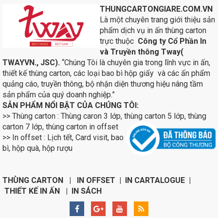
THUNGCARTONGIARE.COM.VN
Là một chuyên trang giới thiệu sản
phẩm dịch vụ in ấn thùng carton
trực thuộc
Công ty Cổ Phần In
và Truyền thông Tway(
TWAYVN., JSC).
“Chúng Tôi là chuyên gia trong lĩnh vực in ấn,
thiết kế thùng carton, các loại bao bì hộp giấy và các ấn phẩm
quảng cáo, truyền thông, bộ nhận diện thương hiệu nâng tầm
sản phẩm của quý doanh nghiệp.”
SẢN PHẨM NỔI BẬT CỦA CHÚNG TÔI:
>> Thùng carton : Thùng caron 3 lớp, thùng carton 5 lớp, thùng
carton 7 lớp, thùng carton in
offset
>> In offset : Lịch tết, Card visit, bao
bì, hộp quà, hộp rượu
THÙNG CARTON | IN OFFSET | IN CARTALOGUE |
THIẾT KẾ IN ẤN | IN SÁCH