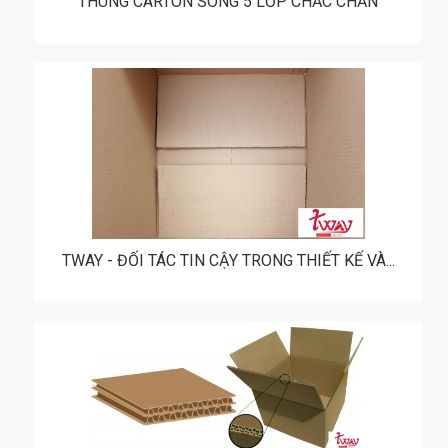
THÙNG CARTON SÓNG 5 LỚP CHẮC CHẮN
TWAY - ĐỐI TÁC TIN CẬY TRONG THIẾT KẾ VÀ...