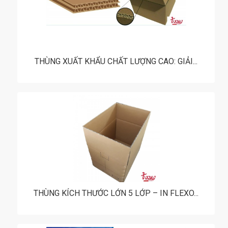
THÙNG XUẤT KHẨU CHẤT LƯỢNG CAO: GIẢI...
THÙNG KÍCH THƯỚC LỚN 5 LỚP – IN FLEXO...