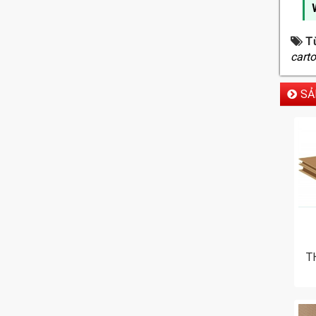
T
cart
SẢ
T