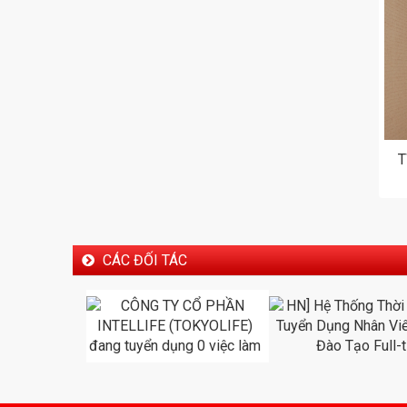
T
CÁC ĐỐI TÁC