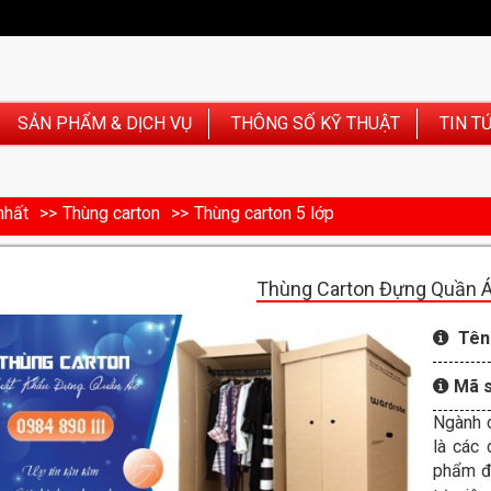
SẢN PHẨM & DỊCH VỤ
THÔNG SỐ KỸ THUẬT
TIN T
nhất
Thùng carton
Thùng carton 5 lớp
Thùng Carton Đựng Quần Á
Tên
Mã 
Ngành c
là các 
phẩm đế