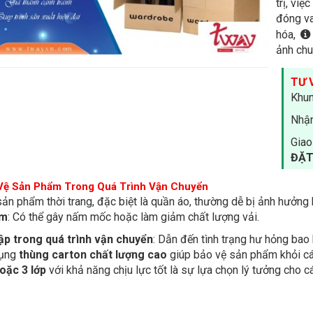
trị, việ
đóng va
hóa,
ảnh chu
TƯ 
Khun
Nhận
Giao
ĐẶT
Vệ Sản Phẩm Trong Quá Trình Vận Chuyển
ản phẩm thời trang, đặc biệt là quần áo, thường dễ bị ảnh hưởng 
ẩm
: Có thể gây nấm mốc hoặc làm giảm chất lượng vải.
ập trong quá trình vận chuyển
: Dẫn đến tình trạng hư hỏng bao 
ụng
thùng carton chất lượng cao
giúp bảo vệ sản phẩm khỏi các
hoặc 3 lớp
với khả năng chịu lực tốt là sự lựa chọn lý tưởng cho 