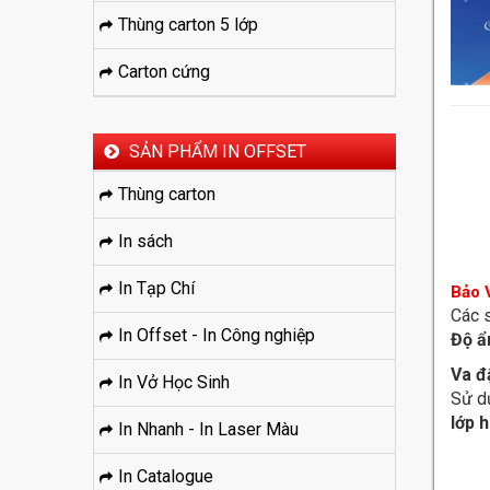
Thùng carton 5 lớp
Carton cứng
SẢN PHẨM IN OFFSET
Thùng carton
In sách
In Tạp Chí
Bảo 
Các s
In Offset - In Công nghiệp
Độ 
Va đ
In Vở Học Sinh
Sử d
lớp 
In Nhanh - In Laser Màu
In Catalogue