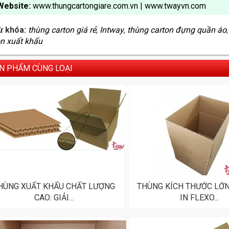
Website:
www.thungcartongiare.com.vn
|
www.twayvn.com
ừ khóa:
thùng carton giá rẻ
,
Intway
,
thùng carton đựng quần áo
on xuất khẩu
N PHẨM CÙNG LOẠI
HÙNG XUẤT KHẨU CHẤT LƯỢNG
THÙNG KÍCH THƯỚC LỚN
CAO: GIẢI...
IN FLEXO...