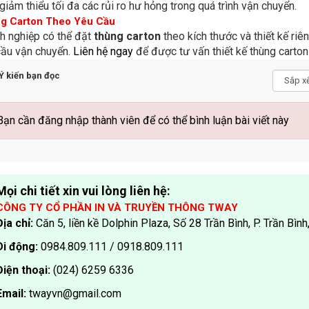
giảm thiểu tối đa các rủi ro hư hỏng trong quá trình vận chuyển.
g Carton Theo Yêu Cầu
h nghiệp có thể đặt
thùng carton
theo kích thước và thiết kế ri
cầu vận chuyển.
Liên hệ ngay
để được tư vấn thiết kế thùng carton
Ý kiến bạn đọc
Bạn cần đăng nhập thành viên để có thể bình luận bài viết này
Mọi chi tiết xin vui lòng liên hệ:
CÔNG TY CỔ PHẦN IN VÀ TRUYỀN THÔNG TWAY
Địa chỉ:
Căn 5, liền kề Dolphin Plaza, Số 28 Trần Bình, P. Trần Bìn
Di động:
0984.809.111 / 0918.809.111
Điện thoại:
(024) 6259 6336
Email:
twayvn@gmail.com