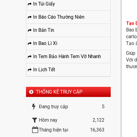
In Túi Giấy
In Báo Cáo Thường Niên
Tạo 
Bao b
In Bản Tin
carto
In Bao Lì Xì
Tạo 
Giúp 
In Tem Bảo Hành Tem Vỡ Nhanh
Với 
thươn
In Lịch Tết
THỐNG KÊ TRUY CẬP
Đang truy cập
5
Hôm nay
2,122
Tháng hiện tại
16,363