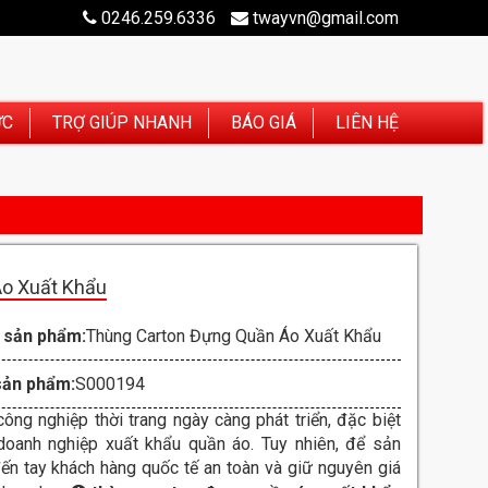
0246.259.6336
twayvn@gmail.com
ỨC
TRỢ GIÚP NHANH
BÁO GIÁ
LIÊN HỆ
o Xuất Khẩu
 sản phẩm:
Thùng Carton Đựng Quần Áo Xuất Khẩu
sản phẩm:
S000194
ông nghiệp thời trang ngày càng phát triển, đặc biệt
doanh nghiệp xuất khẩu quần áo. Tuy nhiên, để sản
n tay khách hàng quốc tế an toàn và giữ nguyên giá