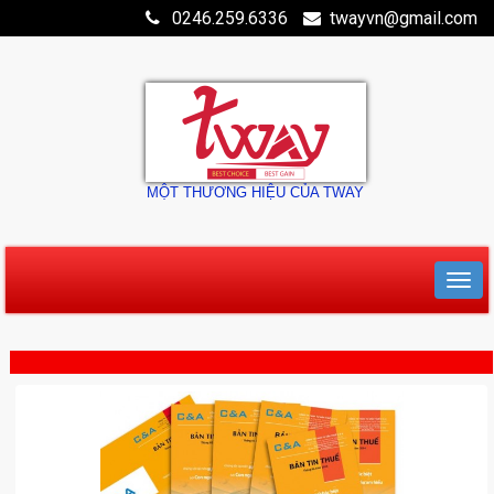
0246.259.6336
twayvn@gmail.com
MỘT THƯƠNG HIỆU CỦA TWAY