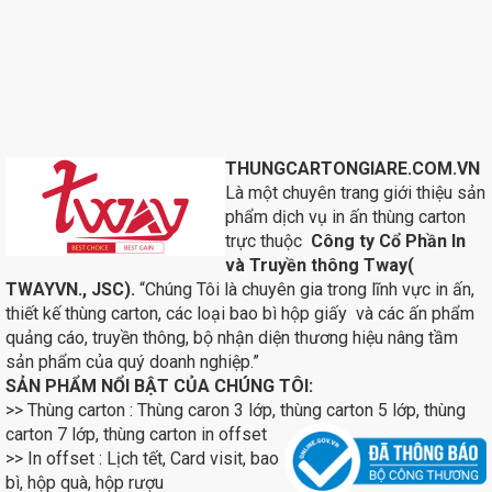
THUNGCARTONGIARE.COM.VN
Là một chuyên trang giới thiệu sản
phẩm dịch vụ in ấn thùng carton
trực thuộc
Công ty Cổ Phần In
và Truyền thông Tway(
TWAYVN., JSC).
“Chúng Tôi là chuyên gia trong lĩnh vực in ấn,
thiết kế thùng carton, các loại bao bì hộp giấy và các ấn phẩm
quảng cáo, truyền thông, bộ nhận diện thương hiệu nâng tầm
sản phẩm của quý doanh nghiệp.”
SẢN PHẨM NỔI BẬT CỦA CHÚNG TÔI:
>> Thùng carton : Thùng caron 3 lớp, thùng carton 5 lớp, thùng
carton 7 lớp, thùng carton in
offset
>> In offset : Lịch tết, Card visit, bao
bì, hộp quà, hộp rượu