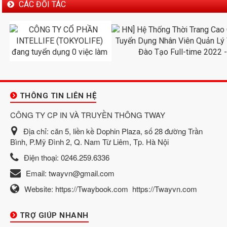
CÁC ĐỐI TÁC
THÔNG TIN LIÊN HỆ
CÔNG TY CP IN VÀ TRUYỀN THÔNG TWAY
Địa chỉ:
căn 5, liền kề Dophin Plaza, số 28 đường Trần
Bình, P.Mỹ Đình 2, Q. Nam Từ Liêm, Tp. Hà Nội
Điện thoại:
0246.259.6336
Email:
twayvn@gmail.com
Website:
https://Twaybook.com
https://Twayvn.com
TRỢ GIÚP NHANH