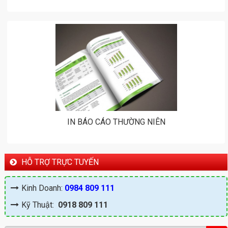
IN BÁO CÁO THƯỜNG NIÊN
HỖ TRỢ TRỰC TUYẾN
Kinh Doanh:
0984 809 111
Kỹ Thuật:
0918 809 111