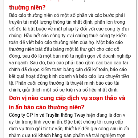
thường niên?
Báo cáo thường niên có một số phần và các bước phải
truyền tải một lượng thông tin nhất định, phần lớn trong
số đó là bắt buộc về mặt pháp lý đối với các công ty đại
chúng.
Hầu hết các công ty đại chúng thuê công ty kiểm
toán để viết báo cáo thường niên của họ.
Một báo cáo
thường niên bắt đầu bằng một lá thư gửi cho các cổ
đông, sau đó là một bản mô tả ngắn gọn về doanh nghiệp
và ngành.
Sau đó, báo cáo phải bao gồm các báo cáo tài
chính đã được kiểm toán: bảng cân đối kế toán, báo cáo
kết quả hoạt động kinh doanh và báo cáo lưu chuyển tiền
tệ.
Phần cuối cùng thường là thuyết minh báo cáo tài
chính, giải thích một số sự kiện và số liệu nhất định.
Đơn vị nào cung cấp dịch vụ soạn thảo và
in ấn báo cáo thường niên?
Công ty CP In và Truyền thông Tway
hiện đang là đơn vị
uy tín trong lĩnh vực in ấn. Đặc biệt chúng tôi cung cấp
dịch vụ trọn gói từ tư vấn, thiết kế đến gia công sau in ấn
nhằm đưa tới khách hàng sản phẩm và trải nghiệm trọn