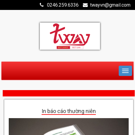
0246.259.6336
twayvn@gmail.com
In báo cáo thường niên