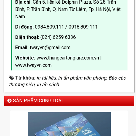
Địa chỉ:
Căn 5, liền kề Dolphin Plaza, Số 28 Trần
Bình, P. Trần Bình, Q. Nam Từ Liêm, Tp. Hà Nội, Việt
Nam
Di động:
0984.809.111 / 0918.809.111
Điện thoại:
(024) 6259 6336
Email:
twayvn@gmail.com
Website:
www.thungcartongiare.com.vn
|
www.twayvn.com
Từ khóa:
in tài liệu
,
in ấn phảm văn phòng
,
Báo cáo
thường niên
,
in ấn sách
SẢN PHẨM CÙNG LOẠI