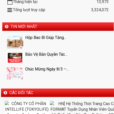
Tháng hiện tại
13,973
Tổng lượt truy cập
3,324,072
TIN MỚI NHẤT
Hộp Bao Bì Giúp Tăng...
Bảo Vệ Bản Quyền Tác...
Chúc Mừng Ngày 8/3 –...
CÁC ĐỐI TÁC