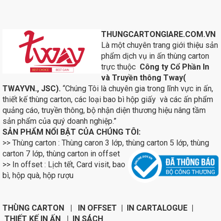
THUNGCARTONGIARE.COM.VN
Là một chuyên trang giới thiệu sản
phẩm dịch vụ in ấn thùng carton
trực thuộc
Công ty Cổ Phần In
và Truyền thông Tway(
TWAYVN., JSC).
“Chúng Tôi là chuyên gia trong lĩnh vực in ấn,
thiết kế thùng carton, các loại bao bì hộp giấy và các ấn phẩm
quảng cáo, truyền thông, bộ nhận diện thương hiệu nâng tầm
sản phẩm của quý doanh nghiệp.”
SẢN PHẨM NỔI BẬT CỦA CHÚNG TÔI:
>> Thùng carton : Thùng caron 3 lớp, thùng carton 5 lớp, thùng
carton 7 lớp, thùng carton in
offset
>> In offset : Lịch tết, Card visit, bao
bì, hộp quà, hộp rượu
THÙNG CARTON | IN OFFSET | IN CARTALOGUE |
THIẾT KẾ IN ẤN | IN SÁCH