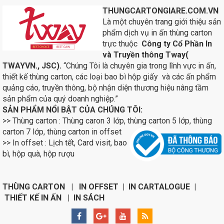
THUNGCARTONGIARE.COM.VN
Là một chuyên trang giới thiệu sản
phẩm dịch vụ in ấn thùng carton
trực thuộc
Công ty Cổ Phần In
và Truyền thông Tway(
TWAYVN., JSC).
“Chúng Tôi là chuyên gia trong lĩnh vực in ấn,
thiết kế thùng carton, các loại bao bì hộp giấy và các ấn phẩm
quảng cáo, truyền thông, bộ nhận diện thương hiệu nâng tầm
sản phẩm của quý doanh nghiệp.”
SẢN PHẨM NỔI BẬT CỦA CHÚNG TÔI:
>> Thùng carton : Thùng caron 3 lớp, thùng carton 5 lớp, thùng
carton 7 lớp, thùng carton in
offset
>> In offset : Lịch tết, Card visit, bao
bì, hộp quà, hộp rượu
THÙNG CARTON | IN OFFSET | IN CARTALOGUE |
THIẾT KẾ IN ẤN | IN SÁCH