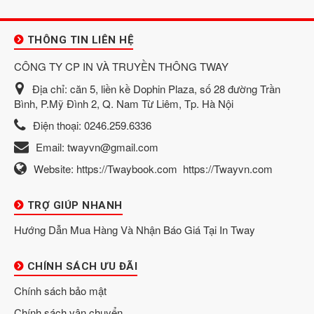
THÔNG TIN LIÊN HỆ
CÔNG TY CP IN VÀ TRUYỀN THÔNG TWAY
Địa chỉ:
căn 5, liền kề Dophin Plaza, số 28 đường Trần
Bình, P.Mỹ Đình 2, Q. Nam Từ Liêm, Tp. Hà Nội
Điện thoại:
0246.259.6336
Email:
twayvn@gmail.com
Website:
https://Twaybook.com
https://Twayvn.com
TRỢ GIÚP NHANH
Hướng Dẫn Mua Hàng Và Nhận Báo Giá Tại In Tway
CHÍNH SÁCH ƯU ĐÃI
Chính sách bảo mật
Chính sách vận chuyển