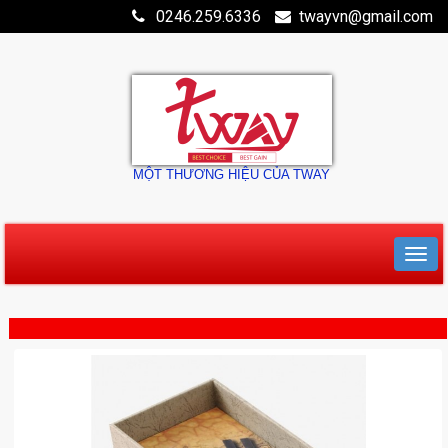
0246.259.6336
twayvn@gmail.com
MỘT THƯƠNG HIỆU CỦA TWAY