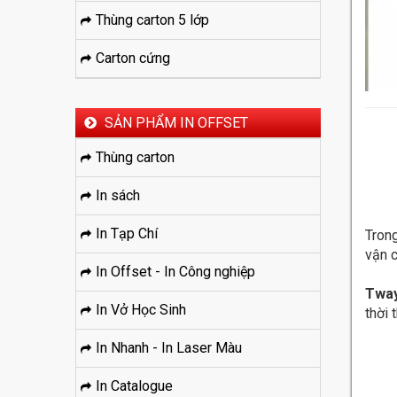
Thùng carton 5 lớp
Carton cứng
SẢN PHẨM IN OFFSET
Thùng carton
In sách
In Tạp Chí
Trong
vận 
In Offset - In Công nghiệp
Tway
In Vở Học Sinh
thời 
In Nhanh - In Laser Màu
In Catalogue