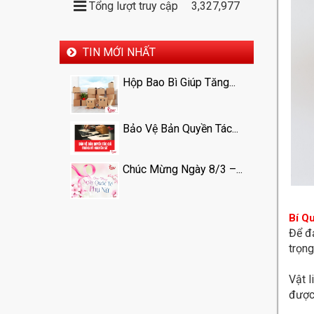
Tổng lượt truy cập
3,327,977
TIN MỚI NHẤT
Hộp Bao Bì Giúp Tăng...
Bảo Vệ Bản Quyền Tác...
Chúc Mừng Ngày 8/3 –...
Bí Q
Để đả
trọng
Vật 
được