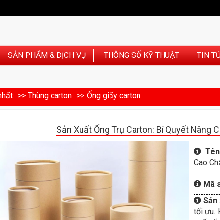
SẢN PHẨM & DỊCH VỤ
THÔNG SỐ KỸ THUẬT
TIN T
nhất
Thùng carton
Ống giấy carton
Sản Xuất Ống Trụ Carton: Bí Quyết Nâng 
Tên
Cao Chấ
Mã 
Sản 
tối ưu.