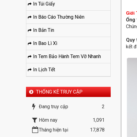
In Túi Giấy
Giới
In Báo Cáo Thường Niên
Ống 
Chúng
In Bản Tin
Quy 
In Bao Lì Xì
kết đ
In Tem Bảo Hành Tem Vỡ Nhanh
In Lịch Tết
THỐNG KÊ TRUY CẬP
Đang truy cập
2
Hôm nay
1,091
Tháng hiện tại
17,878