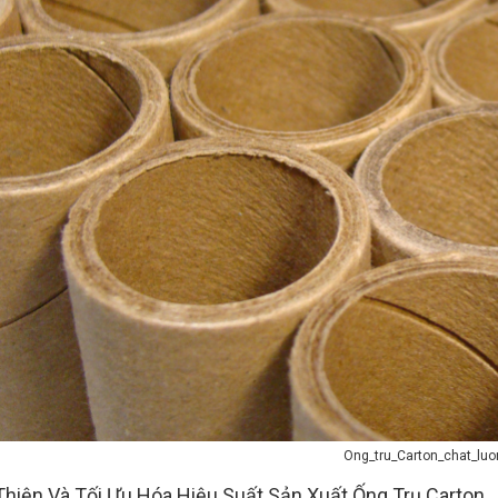
Ong_tru_Carton_chat_lu
Thiện Và Tối Ưu Hóa Hiệu Suất Sản Xuất Ống Trụ Carton