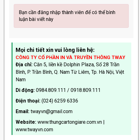
Bạn cần đăng nhập thành viên để có thể bình
luận bài viết này
Mọi chi tiết xin vui lòng liên hệ:
CÔNG TY CỔ PHẦN IN VÀ TRUYỀN THÔNG TWAY
Địa chỉ:
Căn 5, liền kề Dolphin Plaza, Số 28 Trần
Bình, P. Trần Bình, Q. Nam Từ Liêm, Tp. Hà Nội, Việt
Nam
Di động:
0984.809.111 / 0918.809.111
Điện thoại:
(024) 6259 6336
Email:
twayvn@gmail.com
Website:
www.thungcartongiare.com.vn
|
www.twayvn.com