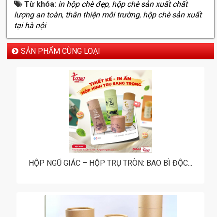
Từ khóa:
in hộp chè đẹp
,
hộp chè sản xuất chất
lượng an toàn
,
thân thiện môi trường
,
hộp chè sản xuất
tại hà nội
SẢN PHẨM CÙNG LOẠI
HỘP NGŨ GIÁC – HỘP TRỤ TRÒN: BAO BÌ ĐỘC...