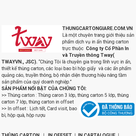
THUNGCARTONGIARE.COM.VN
Là một chuyên trang giới thiệu sản
phẩm dịch vụ in ấn thùng carton
trực thuộc
Công ty Cổ Phần In
và Truyền thông Tway(
TWAYVN., JSC).
“Chúng Tôi là chuyên gia trong lĩnh vực in ấn,
thiết kế thùng carton, các loại bao bì hộp giấy và các ấn phẩm
quảng cáo, truyền thông, bộ nhận diện thương hiệu nâng tầm
sản phẩm của quý doanh nghiệp.”
SẢN PHẨM NỔI BẬT CỦA CHÚNG TÔI:
>> Thùng carton : Thùng caron 3 lớp, thùng carton 5 lớp, thùng
carton 7 lớp, thùng carton in
offset
>> In offset : Lịch tết, Card visit, bao
bì, hộp quà, hộp rượu
THÙNG CARTON | IN OFFSET | IN CARTALOGUE |