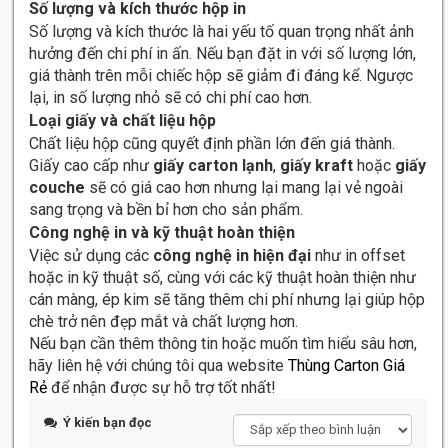
Số lượng và kích thước hộp in
Số lượng và kích thước là hai yếu tố quan trọng nhất ảnh
hưởng đến chi phí in ấn. Nếu bạn đặt in với số lượng lớn,
giá thành trên mỗi chiếc hộp sẽ giảm đi đáng kể. Ngược
lại, in số lượng nhỏ sẽ có chi phí cao hơn.
Loại giấy và chất liệu hộp
Chất liệu hộp cũng quyết định phần lớn đến giá thành.
Giấy cao cấp như
giấy carton lạnh
,
giấy kraft
hoặc
giấy
couche
sẽ có giá cao hơn nhưng lại mang lại vẻ ngoài
sang trọng và bền bỉ hơn cho sản phẩm.
Công nghệ in và kỹ thuật hoàn thiện
Việc sử dụng các
công nghệ in hiện đại
như in offset
hoặc in kỹ thuật số, cùng với các kỹ thuật hoàn thiện như
cán màng, ép kim sẽ tăng thêm chi phí nhưng lại giúp hộp
chè trở nên đẹp mắt và chất lượng hơn.
Nếu bạn cần thêm thông tin hoặc muốn tìm hiểu sâu hơn,
hãy liên hệ với chúng tôi qua website
Thùng Carton Giá
Rẻ
để nhận được sự hỗ trợ tốt nhất!
Ý kiến bạn đọc