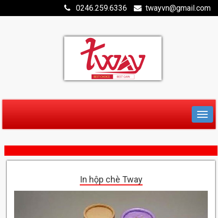
0246.259.6336
twayvn@gmail.com
In hộp chè Tway