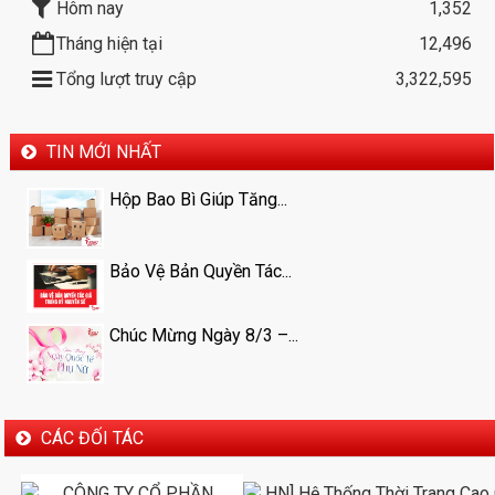
Hôm nay
1,352
Tháng hiện tại
12,496
Tổng lượt truy cập
3,322,595
TIN MỚI NHẤT
Hộp Bao Bì Giúp Tăng...
Bảo Vệ Bản Quyền Tác...
Chúc Mừng Ngày 8/3 –...
CÁC ĐỐI TÁC