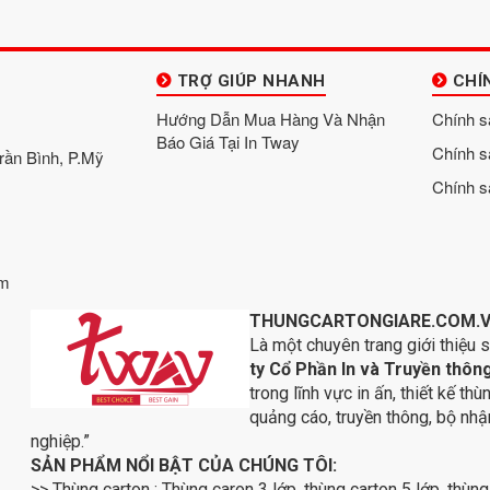
TRỢ GIÚP NHANH
CHÍ
Hướng Dẫn Mua Hàng Và Nhận
Chính s
Báo Giá Tại In Tway
Chính s
Trần Bình, P.Mỹ
Chính s
om
THUNGCARTONGIARE.COM.
Là một chuyên trang giới thiệu 
ty Cổ Phần In và Truyền thô
trong lĩnh vực in ấn, thiết kế t
quảng cáo, truyền thông, bộ nh
nghiệp.”
SẢN PHẨM NỔI BẬT CỦA CHÚNG TÔI:
>> Thùng carton : Thùng caron 3 lớp, thùng carton 5 lớp, thùng 