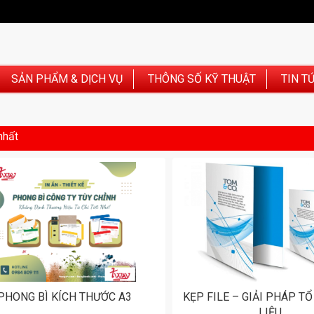
SẢN PHẨM & DỊCH VỤ
THÔNG SỐ KỸ THUẬT
TIN T
nhất
PHONG BÌ KÍCH THƯỚC A3
KẸP FILE – GIẢI PHÁP TỔ
LIỆU...