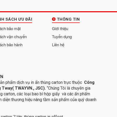
NH SÁCH ƯU ĐÃI
THÔNG TIN
ách bảo mật
Giới thiệu
ách vận chuyển
Tuyển dụng
ách bảo hành
Liên hệ
VN
sản phẩm dịch vụ in ấn thùng carton trực thuộc
Công
ng Tway( TWAYVN., JSC).
“Chúng Tôi là chuyên gia
hùng carton, các loại bao bì hộp giấy và các ấn phẩm
ận diện thương hiệu nâng tầm sản phẩm của quý doanh
carton 7 lớp, thùng carton in
offset