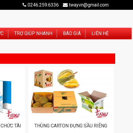
0246.259.6336
twayvn@gmail.com
ỨC
TRỢ GIÚP NHANH
BÁO GIÁ
LIÊN HỆ
 CHỨC TÀI
THÙNG CARTON ĐỰNG SẦU RIÊNG