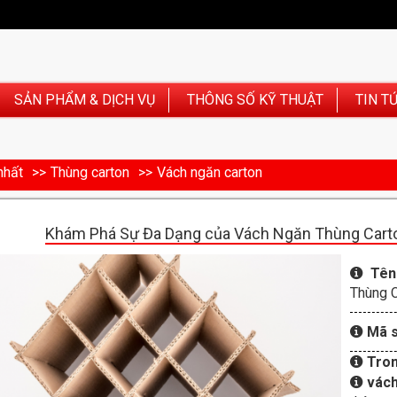
SẢN PHẨM & DỊCH VỤ
THÔNG SỐ KỸ THUẬT
TIN T
nhất
Thùng carton
Vách ngăn carton
Khám Phá Sự Đa Dạng của Vách Ngăn Thùng Carto
Tên
Thùng C
Mã 
Tro
vác