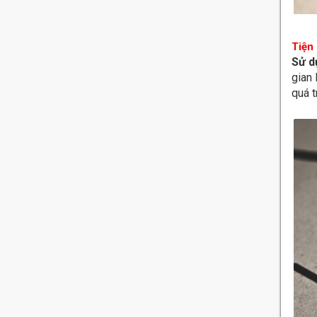
Tiện 
Sử d
gian 
quá t