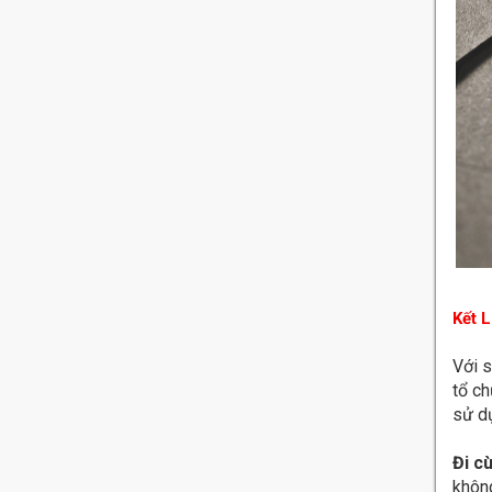
Kết 
Với s
tổ ch
sử dụ
Đi c
không