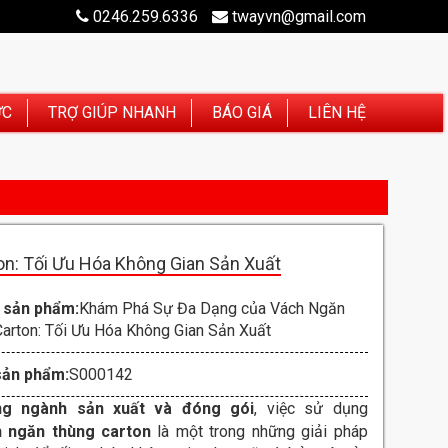
0246.259.6336
twayvn@gmail.com
ỨC
TRỢ GIÚP NHANH
BÁO GIÁ
LIÊN HỆ
n: Tối Ưu Hóa Không Gian Sản Xuất
 sản phẩm:
Khám Phá Sự Đa Dạng của Vách Ngăn
arton: Tối Ưu Hóa Không Gian Sản Xuất
sản phẩm:
S000142
ng ngành sản xuất và đóng gói
, việc sử dụng
h ngăn thùng carton
là một trong những giải pháp