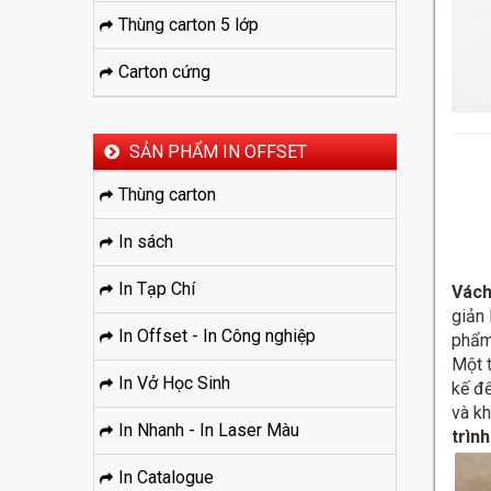
Thùng carton 5 lớp
Carton cứng
SẢN PHẨM IN OFFSET
Thùng carton
In sách
In Tạp Chí
Vách
giản 
In Offset - In Công nghiệp
phẩm
Một 
In Vở Học Sinh
kế để
và kh
In Nhanh - In Laser Màu
trìn
In Catalogue