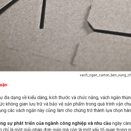
vach_ngan_carton_ben_vung_c
Luận
ự đa dạng về kiểu dáng, kích thước và chức năng, vách ngăn thùng 
ức không gian lưu trữ và bảo vệ sản phẩm trong quá trình vận chuy
ng các vách ngăn này cũng làm cho chúng trở thành lựa chọn hàn
ùng sự phát triển của ngành công nghiệp và nhu cầu
ngày càng
 chỉ là một giải pháp đơn giản mà còn là một yếu tố quan trọng gi