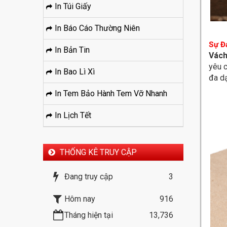
In Túi Giấy
In Báo Cáo Thường Niên
Sự Đ
In Bản Tin
Vách
yêu 
In Bao Lì Xì
đa d
In Tem Bảo Hành Tem Vỡ Nhanh
In Lịch Tết
THỐNG KÊ TRUY CẬP
Đang truy cập
3
Hôm nay
916
Tháng hiện tại
13,736