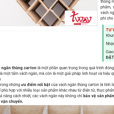
thông m
phẩm, 
vách ng
phí cho
TƯ 
Khun
Nhận
Giao
ĐẶT
 ngăn thùng carton
là một phần quan trọng trong quá trình đón
là một tấm vách ngăn, mà còn là một giải pháp linh hoạt và hiệu 
.
trong những
ưu điểm nổi bật
của vách ngăn thùng carton là tính l
 phù hợp với nhiều loại sản phẩm khác nhau từ điện tử, thực phẩm
ả năng cách nhiệt, các vách ngăn này không chỉ
bảo vệ sản phẩ
h vận chuyển.