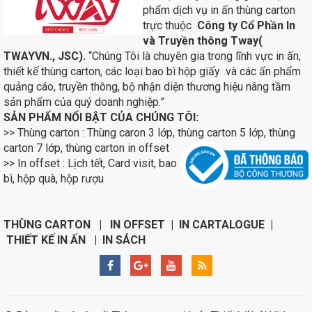
phẩm dịch vụ in ấn thùng carton
trực thuộc
Công ty Cổ Phần In
và Truyền thông Tway(
TWAYVN., JSC).
“Chúng Tôi là chuyên gia trong lĩnh vực in ấn,
thiết kế thùng carton, các loại bao bì hộp giấy và các ấn phẩm
quảng cáo, truyền thông, bộ nhận diện thương hiệu nâng tầm
sản phẩm của quý doanh nghiệp.”
SẢN PHẨM NỔI BẬT CỦA CHÚNG TÔI:
>> Thùng carton : Thùng caron 3 lớp, thùng carton 5 lớp, thùng
carton 7 lớp, thùng carton in
offset
>> In offset : Lịch tết, Card visit, bao
bì, hộp quà, hộp rượu
THÙNG CARTON | IN OFFSET | IN CARTALOGUE |
THIẾT KẾ IN ẤN | IN SÁCH