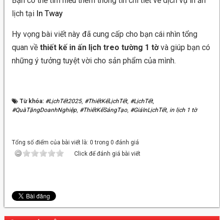
Bạn có thể tìm hiểu thêm thông tin chi tiết về dịch vụ in ấn
lịch tại
In Tway
Hy vọng bài viết này đã cung cấp cho bạn cái nhìn tổng
quan về
thiết kế in ấn lịch treo tường 1 tờ
và giúp bạn có
những ý tưởng tuyệt vời cho sản phẩm của mình.
Từ khóa:
#LịchTết2025
,
#ThiếtKếLịchTết
,
#LịchTết
,
#QuàTặngDoanhNghiệp
,
#ThiếtKếSángTạo
,
#GiáInLịchTết
,
in lịch 1 tờ
Tổng số điểm của bài viết là: 0 trong 0 đánh giá
Click để đánh giá bài viết