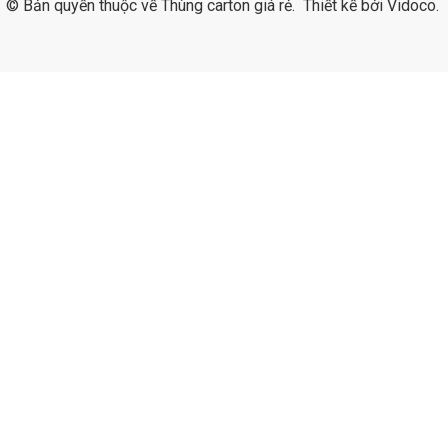
© Bản quyền thuộc về
Thùng carton giá rẻ
.
Thiết kế bởi
Vidoco
.