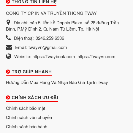
THÔNG TIN LIÊN HỆ
CÔNG TY CP IN VÀ TRUYỀN THÔNG TWAY
Địa chỉ:
căn 5, liền kề Dophin Plaza, số 28 đường Trần
Bình, P.Mỹ Đình 2, Q. Nam Từ Liêm, Tp. Hà Nội
Điện thoại:
0246.259.6336
Email:
twayvn@gmail.com
Website:
https://Twaybook.com
https://Twayvn.com
TRỢ GIÚP NHANH
Hướng Dẫn Mua Hàng Và Nhận Báo Giá Tại In Tway
CHÍNH SÁCH ƯU ĐÃI
Chính sách bảo mật
Chính sách vận chuyển
Chính sách bảo hành