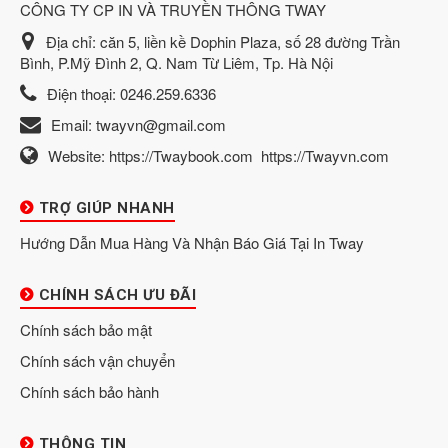
CÔNG TY CP IN VÀ TRUYỀN THÔNG TWAY
Địa chỉ:
căn 5, liền kề Dophin Plaza, số 28 đường Trần
Bình, P.Mỹ Đình 2, Q. Nam Từ Liêm, Tp. Hà Nội
Điện thoại:
0246.259.6336
Email:
twayvn@gmail.com
Website:
https://Twaybook.com
https://Twayvn.com
TRỢ GIÚP NHANH
Hướng Dẫn Mua Hàng Và Nhận Báo Giá Tại In Tway
CHÍNH SÁCH ƯU ĐÃI
Chính sách bảo mật
Chính sách vận chuyển
Chính sách bảo hành
THÔNG TIN