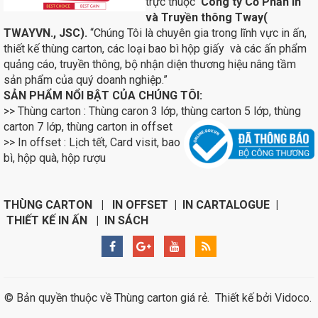
trực thuộc
Công ty Cổ Phần In
và Truyền thông Tway(
TWAYVN., JSC).
“Chúng Tôi là chuyên gia trong lĩnh vực in ấn,
thiết kế thùng carton, các loại bao bì hộp giấy và các ấn phẩm
quảng cáo, truyền thông, bộ nhận diện thương hiệu nâng tầm
sản phẩm của quý doanh nghiệp.”
SẢN PHẨM NỔI BẬT CỦA CHÚNG TÔI:
>> Thùng carton : Thùng caron 3 lớp, thùng carton 5 lớp, thùng
carton 7 lớp, thùng carton in
offset
>> In offset : Lịch tết, Card visit, bao
bì, hộp quà, hộp rượu
THÙNG CARTON | IN OFFSET | IN CARTALOGUE |
THIẾT KẾ IN ẤN | IN SÁCH
© Bản quyền thuộc về
Thùng carton giá rẻ
.
Thiết kế bởi
Vidoco
.