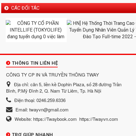
CÁC ĐỐI TÁC
THÔNG TIN LIÊN HỆ
CÔNG TY CP IN VÀ TRUYỀN THÔNG TWAY
Địa chỉ:
căn 5, liền kề Dophin Plaza, số 28 đường Trần
Bình, P.Mỹ Đình 2, Q. Nam Từ Liêm, Tp. Hà Nội
Điện thoại:
0246.259.6336
Email:
twayvn@gmail.com
Website:
https://Twaybook.com
https://Twayvn.com
TRỢ GIÚP NHANH