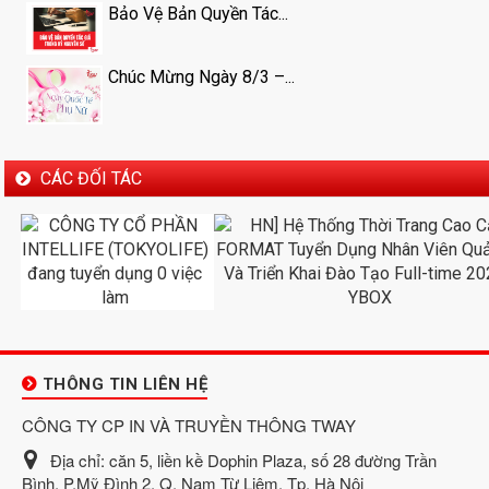
Bảo Vệ Bản Quyền Tác...
Chúc Mừng Ngày 8/3 –...
CÁC ĐỐI TÁC
THÔNG TIN LIÊN HỆ
CÔNG TY CP IN VÀ TRUYỀN THÔNG TWAY
Địa chỉ:
căn 5, liền kề Dophin Plaza, số 28 đường Trần
Bình, P.Mỹ Đình 2, Q. Nam Từ Liêm, Tp. Hà Nội