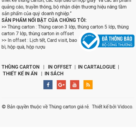
thiết kế thùng carton, các loại bao bì hộp giấy và các ấn phẩm
quảng cáo, truyền thông, bộ nhận diện thương hiệu nâng tầm
sản phẩm của quý doanh nghiệp.”
SẢN PHẨM NỔI BẬT CỦA CHÚNG TÔI:
>> Thùng carton : Thùng caron 3 lớp, thùng carton 5 lớp, thùng
carton 7 lớp, thùng carton in
offset
>> In offset : Lịch tết, Card visit, bao
bì, hộp quà, hộp rượu
THÙNG CARTON | IN OFFSET | IN CARTALOGUE |
THIẾT KẾ IN ẤN | IN SÁCH
© Bản quyền thuộc về
Thùng carton giá rẻ
.
Thiết kế bởi
Vidoco
.