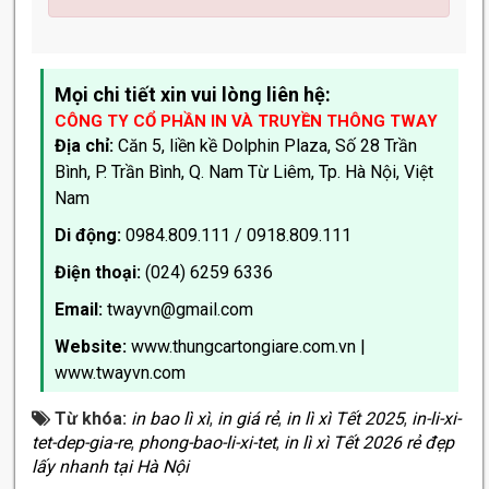
Mọi chi tiết xin vui lòng liên hệ:
CÔNG TY CỔ PHẦN IN VÀ TRUYỀN THÔNG TWAY
Địa chỉ:
Căn 5, liền kề Dolphin Plaza, Số 28 Trần
Bình, P. Trần Bình, Q. Nam Từ Liêm, Tp. Hà Nội, Việt
Nam
Di động:
0984.809.111 / 0918.809.111
Điện thoại:
(024) 6259 6336
Email:
twayvn@gmail.com
Website:
www.thungcartongiare.com.vn
|
www.twayvn.com
Từ khóa:
in bao lì xì
,
in giá rẻ
,
in lì xì Tết 2025
,
in-li-xi-
tet-dep-gia-re
,
phong-bao-li-xi-tet
,
in lì xì Tết 2026 rẻ đẹp
lấy nhanh tại Hà Nội