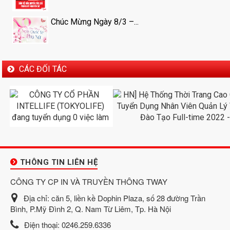
Chúc Mừng Ngày 8/3 –...
CÁC ĐỐI TÁC
THÔNG TIN LIÊN HỆ
CÔNG TY CP IN VÀ TRUYỀN THÔNG TWAY
Địa chỉ:
căn 5, liền kề Dophin Plaza, số 28 đường Trần
Bình, P.Mỹ Đình 2, Q. Nam Từ Liêm, Tp. Hà Nội
Điện thoại:
0246.259.6336