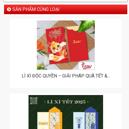
SẢN PHẨM CÙNG LOẠI
LÌ XÌ ĐỘC QUYỀN – GIẢI PHÁP QUÀ TẾT &...