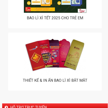
BAO LÌ XÌ TẾT 2025 CHO TRẺ EM
THIẾT KẾ & IN ẤN BAO LÌ XÌ BẮT MẮT
HỖ TRỢ TRỰC TUYẾN