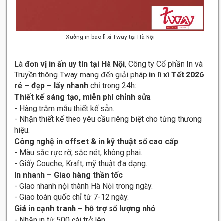
Xưởng in bao lì xì Tway tại Hà Nội
Là
đơn vị in ấn uy tín tại Hà Nội
, Công ty Cổ phần In và
Truyền thông Tway mang đến giải pháp
in lì xì Tết 2026
rẻ – đẹp – lấy nhanh
chỉ trong 24h:
Thiết kế sáng tạo, miễn phí chỉnh sửa
- Hàng trăm mẫu thiết kế sẵn.
- Nhận thiết kế theo yêu cầu riêng biệt cho từng thương
hiệu.
Công nghệ in offset & in kỹ thuật số cao cấp
- Màu sắc rực rỡ, sắc nét, không phai.
- Giấy Couche, Kraft, mỹ thuật đa dạng.
In nhanh – Giao hàng thần tốc
- Giao nhanh nội thành Hà Nội trong ngày.
- Giao toàn quốc chỉ từ 7-12 ngày.
Giá in cạnh tranh – hỗ trợ số lượng nhỏ
- Nhận in từ 500 cái trở lên.