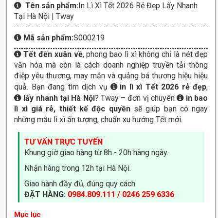
Tên sản phẩm:
In Lì Xì Tết 2026 Rẻ Đẹp Lấy Nhanh
Tại Hà Nội | Tway
Mã sản phẩm:
S000219
Tết đến xuân về
, phong bao lì xì không chỉ là nét đẹp
văn hóa mà còn là cách doanh nghiệp truyền tải thông
điệp yêu thương, may mắn và quảng bá thương hiệu hiệu
quả. Bạn đang tìm dịch vụ
in lì xì Tết 2026 rẻ đẹp
,
lấy nhanh tại Hà Nội
? Tway – đơn vị chuyên
in bao
lì xì giá rẻ, thiết kế độc quyền
sẽ giúp bạn có ngay
những mẫu lì xì ấn tượng, chuẩn xu hướng Tết mới.
TƯ VẤN TRỰC TUYẾN
Khung giờ giao hàng từ 8h - 20h hàng ngày.
Nhận hàng trong 12h tại Hà Nội.
Giao hành đầy đủ, đúng quy cách.
ĐẶT HÀNG:
0984.809.111 / 0246 259 6336
Mục lục