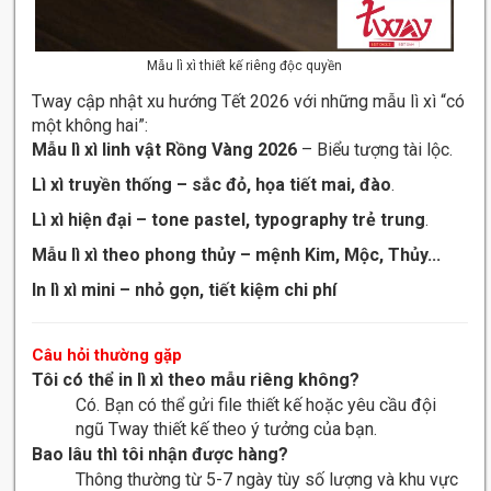
Mẫu lì xì thiết kế riêng độc quyền
Tway cập nhật xu hướng Tết 2026 với những mẫu lì xì “có
một không hai”:
Mẫu lì xì linh vật Rồng Vàng 2026
– Biểu tượng tài lộc.
Lì xì truyền thống – sắc đỏ, họa tiết mai, đào
.
Lì xì hiện đại – tone pastel, typography trẻ trung
.
Mẫu lì xì theo phong thủy – mệnh Kim, Mộc, Thủy...
In lì xì mini – nhỏ gọn, tiết kiệm chi phí
Câu hỏi thường gặp
Tôi có thể in lì xì theo mẫu riêng không?
Có. Bạn có thể gửi file thiết kế hoặc yêu cầu đội
ngũ Tway thiết kế theo ý tưởng của bạn.
Bao lâu thì tôi nhận được hàng?
Thông thường từ 5-7 ngày tùy số lượng và khu vực